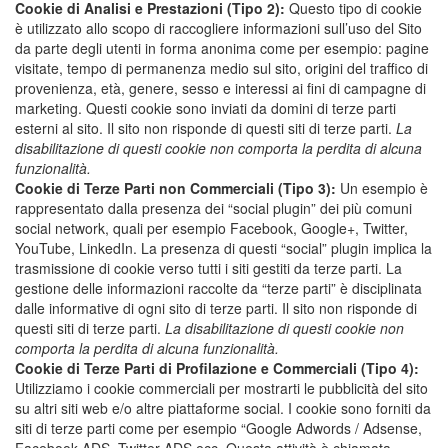
Cookie di Analisi e Prestazioni (Tipo 2):
Questo tipo di cookie
è utilizzato allo scopo di raccogliere informazioni sull’uso del Sito
da parte degli utenti in forma anonima come per esempio: pagine
visitate, tempo di permanenza medio sul sito, origini del traffico di
provenienza, età, genere, sesso e interessi ai fini di campagne di
marketing. Questi cookie sono inviati da domini di terze parti
esterni al sito. Il sito non risponde di questi siti di terze parti.
La
disabilitazione di questi cookie non comporta la perdita di alcuna
funzionalità.
Cookie di Terze Parti non Commerciali (Tipo 3):
Un esempio è
rappresentato dalla presenza dei “social plugin” dei più comuni
social network, quali per esempio Facebook, Google+, Twitter,
YouTube, LinkedIn. La presenza di questi “social” plugin implica la
trasmissione di cookie verso tutti i siti gestiti da terze parti. La
gestione delle informazioni raccolte da “terze parti” è disciplinata
dalle informative di ogni sito di terze parti. Il sito non risponde di
questi siti di terze parti.
La disabilitazione di questi cookie non
comporta la perdita di alcuna funzionalità.
Cookie di Terze Parti di Profilazione e Commerciali (Tipo 4):
Utilizziamo i cookie commerciali per mostrarti le pubblicità del sito
su altri siti web e/o altre piattaforme social. I cookie sono forniti da
siti di terze parti come per esempio “Google Adwords / Adsense,