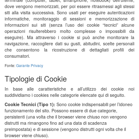
terminale (computer, tablet, smartphone, notebook) dell’utente,
dove vengono memorizzati, per poi essere ritrasmessi agli stessi
siti alla visita successiva. Sono usati per eseguire autenticazioni
informatiche, monitoraggio di sessioni e memorizzazione di
informazioni sui siti (senza l’uso dei cookie “tecnici” alcune
operazioni risulterebbero molto complesse o impossibili da
eseguire). Ma attraverso i cookie si può anche monitorare la
navigazione, raccogliere dati su gusti, abitudini, scelte personali
che consentono la ricostruzione di dettagliati profili dei
consumatori.
Fonte:
Garante Privacy
Tipologie di Cookie
In base alle caratteristiche e all’utilizzo dei cookie noi
suddividiamo i cookies nelle categorie elencate qui di seguito.
Cookie Tecnici (Tipo 1):
Sono cookie indispensabili per l’idoneo
funzionamento del sito. Possono essere di due categorie,
persistenti (una volta che il browser viene chiuso non vengono
distrutti ma rimangono fino ad una data di scadenza
preimpostata) e di sessione (vengono distrutti ogni volta che il
browser viene chiuso).