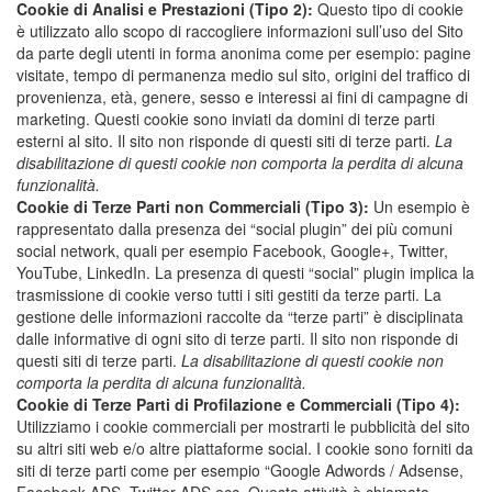
Cookie di Analisi e Prestazioni (Tipo 2):
Questo tipo di cookie
è utilizzato allo scopo di raccogliere informazioni sull’uso del Sito
da parte degli utenti in forma anonima come per esempio: pagine
visitate, tempo di permanenza medio sul sito, origini del traffico di
provenienza, età, genere, sesso e interessi ai fini di campagne di
marketing. Questi cookie sono inviati da domini di terze parti
esterni al sito. Il sito non risponde di questi siti di terze parti.
La
disabilitazione di questi cookie non comporta la perdita di alcuna
funzionalità.
Cookie di Terze Parti non Commerciali (Tipo 3):
Un esempio è
rappresentato dalla presenza dei “social plugin” dei più comuni
social network, quali per esempio Facebook, Google+, Twitter,
YouTube, LinkedIn. La presenza di questi “social” plugin implica la
trasmissione di cookie verso tutti i siti gestiti da terze parti. La
gestione delle informazioni raccolte da “terze parti” è disciplinata
dalle informative di ogni sito di terze parti. Il sito non risponde di
questi siti di terze parti.
La disabilitazione di questi cookie non
comporta la perdita di alcuna funzionalità.
Cookie di Terze Parti di Profilazione e Commerciali (Tipo 4):
Utilizziamo i cookie commerciali per mostrarti le pubblicità del sito
su altri siti web e/o altre piattaforme social. I cookie sono forniti da
siti di terze parti come per esempio “Google Adwords / Adsense,