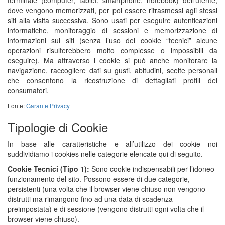
terminale (computer, tablet, smartphone, notebook) dell’utente,
dove vengono memorizzati, per poi essere ritrasmessi agli stessi
siti alla visita successiva. Sono usati per eseguire autenticazioni
informatiche, monitoraggio di sessioni e memorizzazione di
informazioni sui siti (senza l’uso dei cookie “tecnici” alcune
operazioni risulterebbero molto complesse o impossibili da
eseguire). Ma attraverso i cookie si può anche monitorare la
navigazione, raccogliere dati su gusti, abitudini, scelte personali
che consentono la ricostruzione di dettagliati profili dei
consumatori.
Fonte:
Garante Privacy
Tipologie di Cookie
In base alle caratteristiche e all’utilizzo dei cookie noi
suddividiamo i cookies nelle categorie elencate qui di seguito.
Cookie Tecnici (Tipo 1):
Sono cookie indispensabili per l’idoneo
funzionamento del sito. Possono essere di due categorie,
persistenti (una volta che il browser viene chiuso non vengono
distrutti ma rimangono fino ad una data di scadenza
preimpostata) e di sessione (vengono distrutti ogni volta che il
browser viene chiuso).